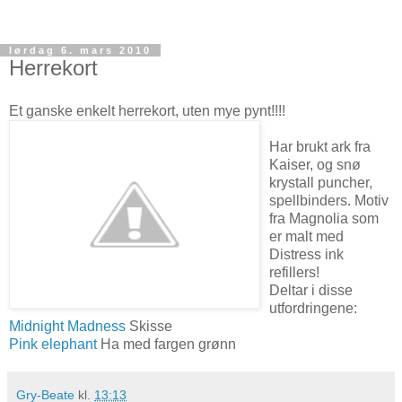
lørdag 6. mars 2010
Herrekort
Et ganske enkelt herrekort, uten mye pynt!!!!
Har brukt ark fra
Kaiser, og snø
krystall puncher,
spellbinders. Motiv
fra Magnolia som
er malt med
Distress ink
refillers!
Deltar i disse
utfordringene:
Midnight Madness
Skisse
Pink elephant
Ha med fargen grønn
Gry-Beate
kl.
13:13